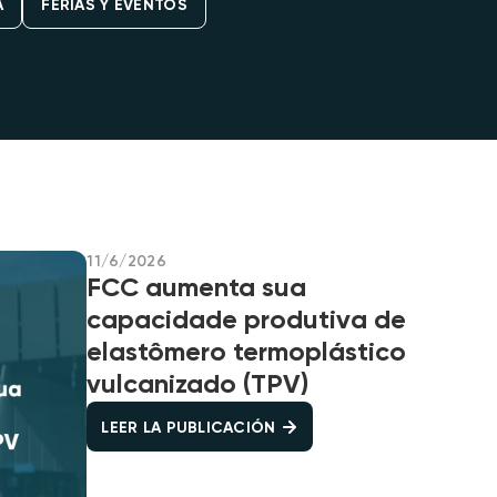
A
FERIAS Y EVENTOS
11/6/2026
FCC aumenta sua
capacidade produtiva de
elastômero termoplástico
vulcanizado​ (TPV)
LEER LA PUBLICACIÓN