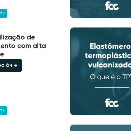
COS
lização de
ento com alta
ce
CACIÓN
COS