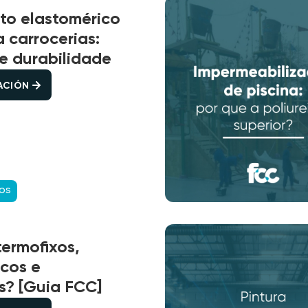
to elastomérico
 carrocerias:
 e durabilidade
CACIÓN
COS
ermofixos,
icos e
s? [Guia FCC]