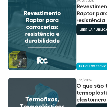
19/2/2026
Revestimen
Raptor para
resistência
LEER LA PUBLI
ARTÍCULOS TÉCNI
5/2/2026
O que são t
termoplást
elastômero