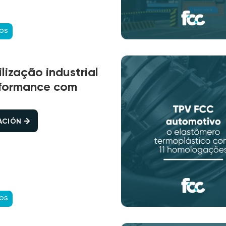
COS
ização industrial
rformance com
CACIÓN
COS