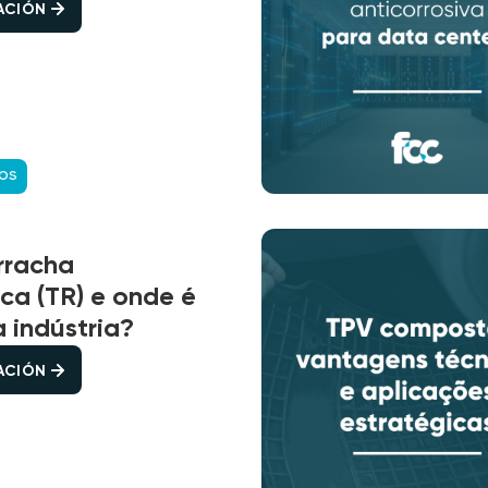
CACIÓN
COS
rracha
ca (TR) e onde é
 indústria?
CACIÓN